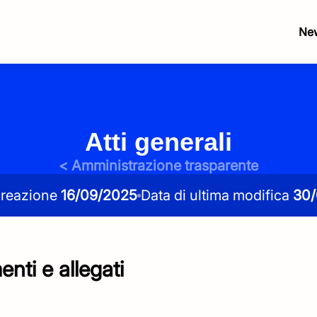
Ne
Atti generali
< Amministrazione trasparente
creazione
16/09/2025
Data di ultima modifica
30/
Servizi
Servizi
nti e allegati