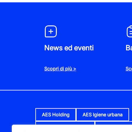
Statuto AMAIE Energia e Servizi srl
News ed eventi
Ba
convenzione pista ciclopedonale trat
Scopri di più >
Sco
Regolamento per gli attraversamenti, gli
denominato ciclovia riviera dei fiori e 
Sanremo al confine tra i comuni di San
AES Holding
AES Igiene urbana
Allegati: A) Tariffario B) Canoni e dep
AES Mercato dei fiori
AES Parco cos