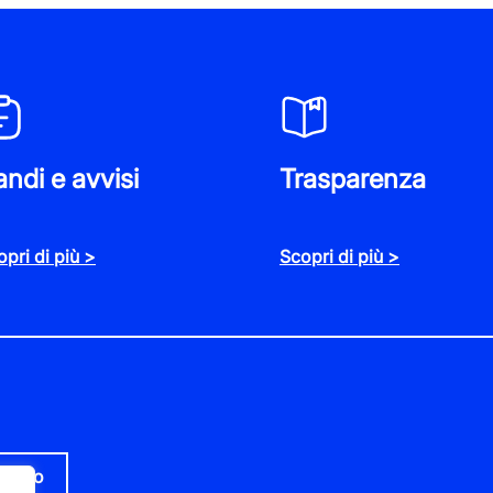
ndi e avvisi
Trasparenza
to Sanremese
pri di più >
Scopri di più >
 accessi e gli usi speciali, eccezionali o strumenta
delle relative pertinenze nel tratto compreso dal c
 Lorenzo al mare ed Imperia
ositi cauzionali C) Pertinenze di servizio, Descri
tiero