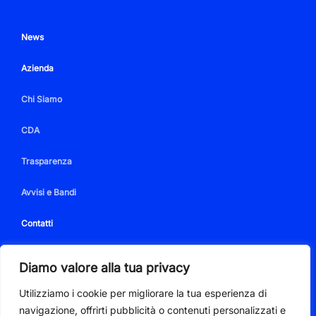
News
Azienda
Chi Siamo
CDA
Trasparenza
Avvisi e Bandi
Contatti
Diamo valore alla tua privacy
Utilizziamo i cookie per migliorare la tua esperienza di
PIVA 01350350086
navigazione, offrirti pubblicità o contenuti personalizzati e