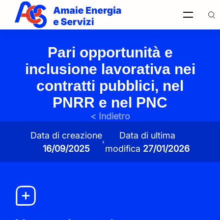
Pari opportunità e
Ricerca
inclusione lavorativa nei
nel sito
contratti pubblici, nel
PNRR e nel PNC
< Indietro
Italiano
Data di creazione
Data di ultima
Ricerca
nel sito
16/09/2025
modifica
27/01/2026