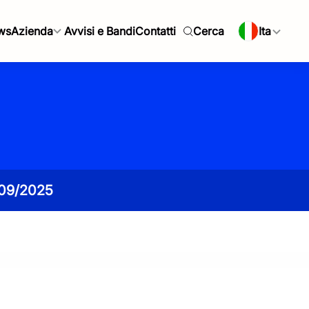
ws
Azienda
Avvisi e Bandi
Contatti
Cerca
Ita
/09/2025