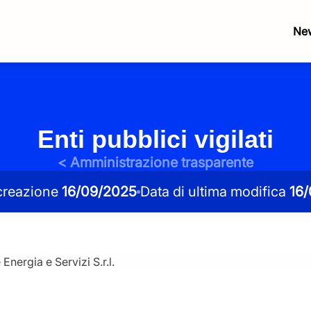
Ne
Enti pubblici vigilati
< Amministrazione trasparente
 creazione
16/09/2025
Data di ultima modifica
16
Servizi
Servizi
ergia e Servizi S.r.l.