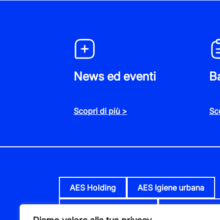
News ed eventi
Ba
Scopri di più >
Sco
AES Holding
AES Igiene urbana
AES Mercato dei fiori
AES Parco cos