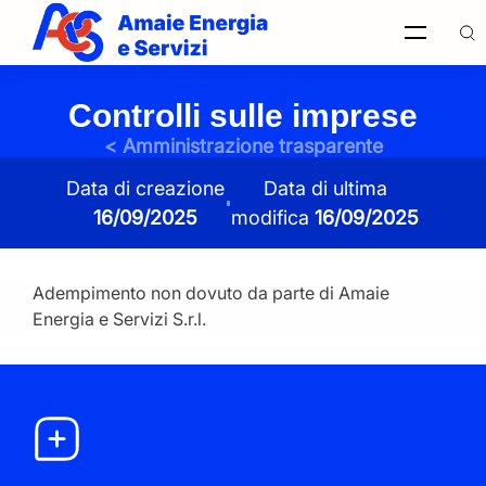
Controlli sulle imprese
Ricerca
< Amministrazione trasparente
nel sito
Data di creazione
Data di ultima
16/09/2025
modifica
16/09/2025
Italiano
Adempimento non dovuto da parte di Amaie
Ricerca
Energia e Servizi S.r.l.
nel sito