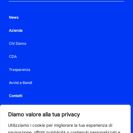
News
Azienda
Chi Siamo
CDA
Trasparenza
Avvisi e Bandi
Contatti
Diamo valore alla tua privacy
Utilizziamo i cookie per migliorare la tua esperienza di
PIVA 01350350086
navigazione, offrirti pubblicità o contenuti personalizzati e