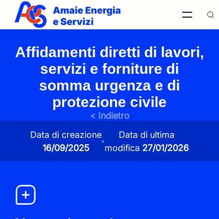
Affidamenti diretti di lavori,
Ricerca
servizi e forniture di
nel sito
somma urgenza e di
protezione civile
< Indietro
Italiano
Data di creazione
Data di ultima
Ricerca
nel sito
16/09/2025
modifica
27/01/2026