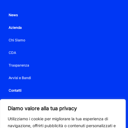
News
Azienda
Chi Siamo
CDA
Trasparenza
Avvisi e Bandi
Contatti
Diamo valore alla tua privacy
Utilizziamo i cookie per migliorare la tua esperienza di
PIVA 01350350086
navigazione, offrirti pubblicità o contenuti personalizzati e