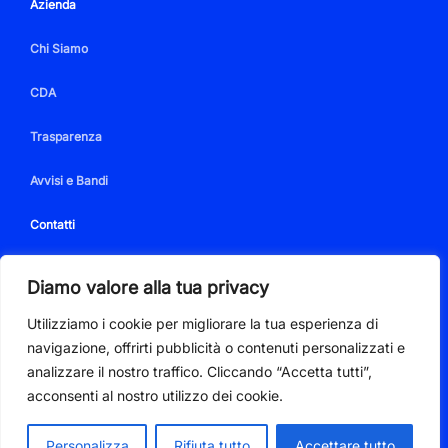
Azienda
Chi Siamo
CDA
Trasparenza
Avvisi e Bandi
Contatti
Diamo valore alla tua privacy
Utilizziamo i cookie per migliorare la tua esperienza di
PIVA 01350350086
navigazione, offrirti pubblicità o contenuti personalizzati e
Via Quinto Mansuino snc 18038 Sanremo (IM)
analizzare il nostro traffico. Cliccando “Accetta tutti”,
Tel. +39.0184.51711
Privacy Policy
-
Cookie Policy
acconsenti al nostro utilizzo dei cookie.
Personalizza
Rifiuta tutto
Accettare tutto