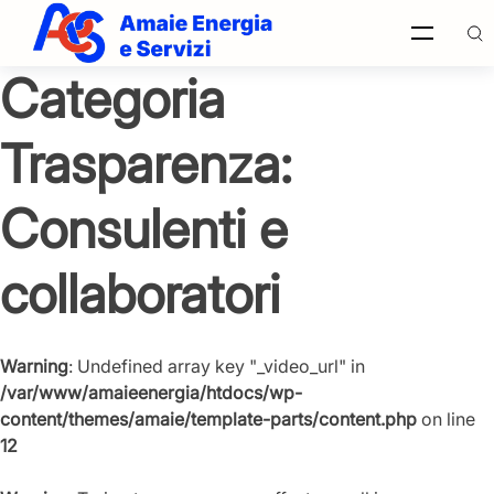
Categoria
Trasparenza:
Ricerca
nel sito
Consulenti e
collaboratori
Italiano
Ricerca
nel sito
Warning
: Undefined array key "_video_url" in
/var/www/amaieenergia/htdocs/wp-
content/themes/amaie/template-parts/content.php
on line
12